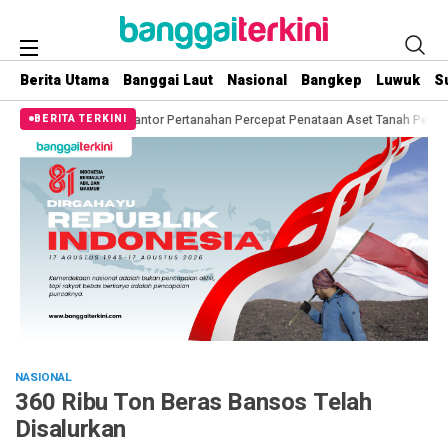
Berita Utama
Banggai Laut
Nasional
Bangkep
Luwuk
S
ng Kantor Pertanahan Percepat Penataan Aset Tanah Pemda
Mantap! Berika
BERITA TERKINI
NASIONAL
360 Ribu Ton Beras Bansos Telah
Disalurkan