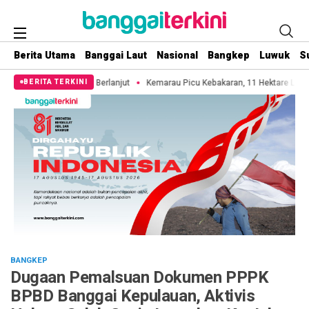
Berita Utama
Banggai Laut
Nasional
Bangkep
Luwuk
S
jut
Kemarau Picu Kebakaran, 11 Hektare Lahan di Pulau 3B Bakalan Hangus 
BERITA TERKINI
BANGKEP
Dugaan Pemalsuan Dokumen PPPK
BPBD Banggai Kepulauan, Aktivis