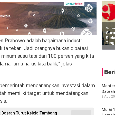
Sulte
Guru
Suda
iden Prabowo adalah bagaimana industri
Ting
kita tekan. Jadi orangnya bukan dibatasi
minum susu tapi dari 100 persen yang kita
ama-lama harus kita balik,” jelas
Ber
 pemerintah mencanangkan investasi dalam
Menter
Daerah
tah memiliki target untuk mendatangkan
3 Agu 20
sia.
Mulai 
 Daerah Turut Kelola Tambang