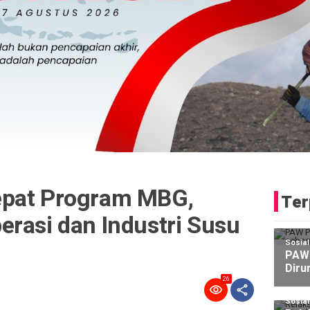
epat Program MBG,
Ter
rasi dan Industri Susu
Sosia
PAW 
Diru
26
Sosia