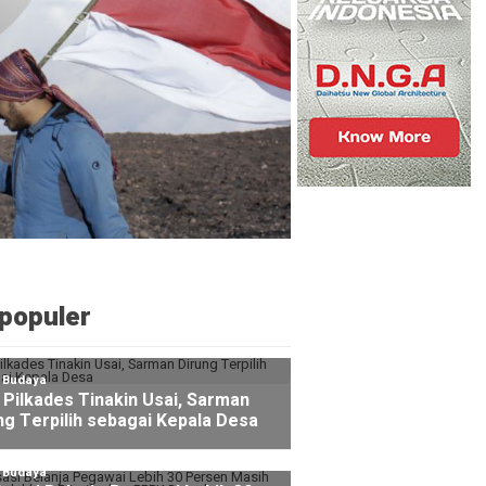
populer
l Budaya
Pilkades Tinakin Usai, Sarman
ng Terpilih sebagai Kepala Desa
l Budaya