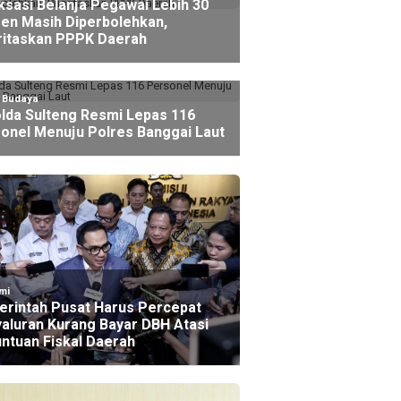
ksasi Belanja Pegawai Lebih 30
en Masih Diperbolehkan,
ritaskan PPPK Daerah
l Budaya
lda Sulteng Resmi Lepas 116
onel Menuju Polres Banggai Laut
mi
rintah Pusat Harus Percepat
aluran Kurang Bayar DBH Atasi
ntuan Fiskal Daerah