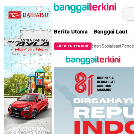
Berita Utama
Banggai Laut
Laut Gelar Pelatihan APAR dan Sosialisasi Pencegahan Kebakaran
7
BERITA TERKINI