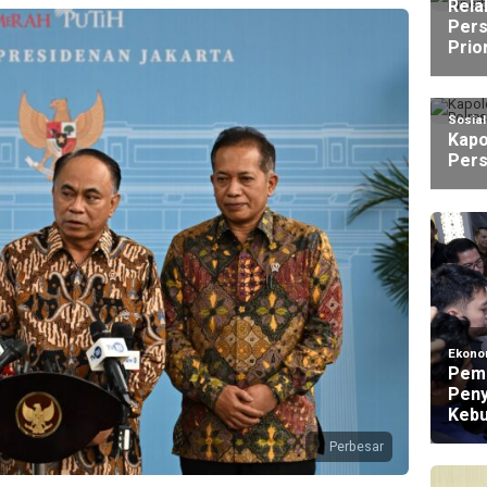
Rela
Pers
Prio
Sosia
Kapo
Pers
Ekono
Peme
Peny
Kebu
Perbesar