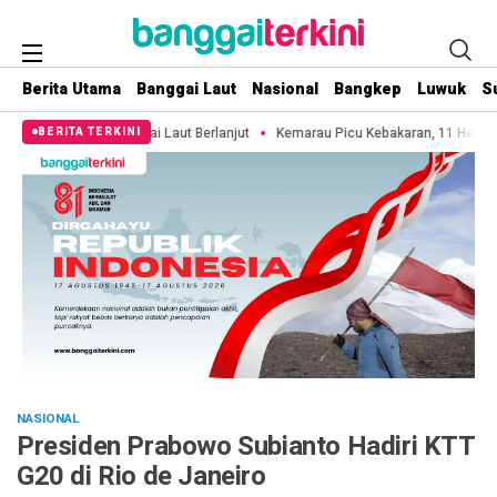
Berita Utama
Banggai Laut
Nasional
Bangkep
Luwuk
S
Laut Berlanjut
Kemarau Picu Kebakaran, 11 Hektare Lahan di Pulau 3B Baka
BERITA TERKINI
NASIONAL
Presiden Prabowo Subianto Hadiri KTT
G20 di Rio de Janeiro