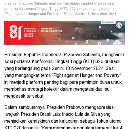
Presiden Prabowo Subianto memberikan pidato sambutan pada sesi
pertama Konferensi Tingkat Tinggi (KTT) G20 yang mengangkat tema
“Fight against Hunger and Poverty, di Brasil, Senin, 18 November 2024
Presiden Republik Indonesia, Prabowo Subianto, menghadiri
sesi pertama Konferensi Tingkat Tinggi (KTT) G20 di Brasil
yang berlangsung pada Senin, 18 November 2024. Sesi
yang mengangkat tema “Fight against Hunger and Poverty”
ini menjadi platform penting bagi para pemimpin dunia untuk
membahas strategi kolektif dalam mengatasi dua isu
mendesak tersebut.
Dalam sambutannya, Presiden Prabowo mengapresiasi
langkah Presiden Brasil Luiz Inácio Lula da Silva yang
menjadikan kemiskinan dan kelaparan sebagai fokus utama
KTT G20 tahun ini. “Kami mempunyai populasi terbesar ke-4,