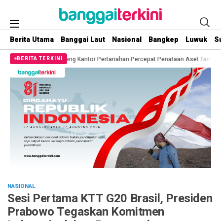
Berita Utama
Banggai Laut
Nasional
Bangkep
Luwuk
S
Gandeng Kantor Pertanahan Percepat Penataan Aset Tanah Pemda
Mantap! B
BERITA TERKINI
NASIONAL
Sesi Pertama KTT G20 Brasil, Presiden
Prabowo Tegaskan Komitmen