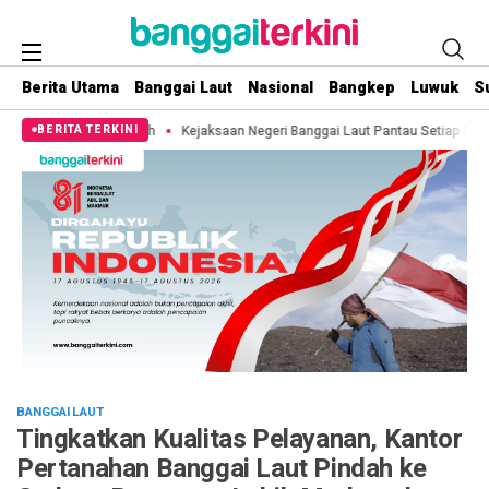
Berita Utama
Banggai Laut
Nasional
Bangkep
Luwuk
S
Putih
Kejaksaan Negeri Banggai Laut Pantau Setiap Pemberitaan Terkait Te
BERITA TERKINI
BANGGAI LAUT
Tingkatkan Kualitas Pelayanan, Kantor
Pertanahan Banggai Laut Pindah ke